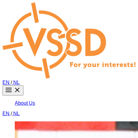
EN
/
NL
About Us
EN
/
NL