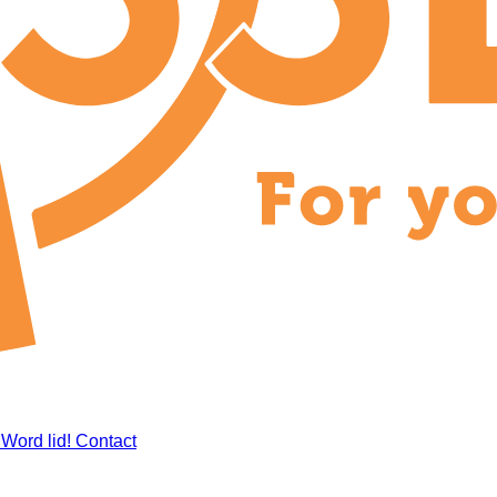
k
Word lid!
Contact