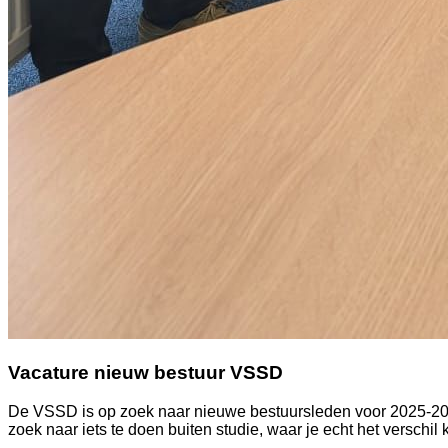
Vacature nieuw bestuur VSSD
De VSSD is op zoek naar nieuwe bestuursleden voor 2025-2026!
zoek naar iets te doen buiten studie, waar je echt het verschi