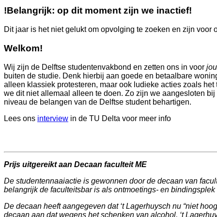
!Belangrijk: op dit moment zijn we inactief!
Dit jaar is het niet gelukt om opvolging te zoeken en zijn voor o
Welkom!
Wij zijn de Delftse studentenvakbond en zetten ons in voor
jou
buiten de studie. Denk hierbij aan goede en betaalbare woningen
alleen klassiek protesteren, maar ook ludieke acties zoals he
we dit niet allemaal alleen te doen. Zo zijn we aangesloten bi
niveau de belangen van de Delftse student behartigen.
Lees ons
interview
in de TU Delta voor meer info
Prijs uitgereikt aan Decaan faculteit ME
De studentennaaiactie is gewonnen door de decaan van faculte
belangrijk de faculteitsbar is als ontmoetings- en bindingsple
De decaan heeft aangegeven dat ‘t Lagerhuysch nu “niet hoog o
decaan aan dat wegens het schenken van alcohol, ‘t Lagerhuys