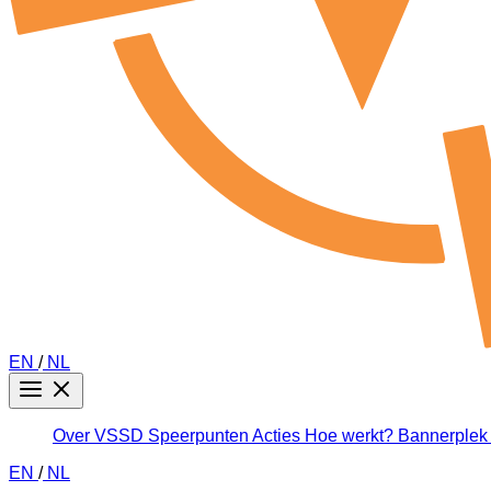
EN
/
NL
Over VSSD
Speerpunten
Acties
Hoe werkt?
Bannerple
EN
/
NL