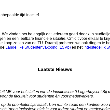
nbepaalde tijd inactief.
. We vinden het belangrijk dat iedereen goed door zijn studieti
 en een leefbare financiële situatie. Om dit voor elkaar te krij
t te koop zetten van de TU. Daarbij proberen we ook dingen te b
j de
Landelijke Studentenvakbond (LSVb)
en het
Interstedelijk 
Laatste Nieuws
it ME voor het sluiten van de faculteitsbar ‘t Lagerhuysch! Bi
k voor de faculteit voor studenten én voor medewerkers.
p de prioriteitenlijst staat”. Een ruimte zoals een kantine, z
ch “geen inclusieve plek is voor iedere student en medewerker