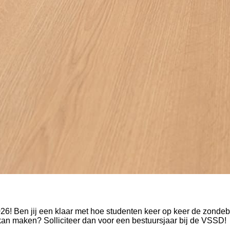
 Ben jij een klaar met hoe studenten keer op keer de zondebok
l kan maken? Solliciteer dan voor een bestuursjaar bij de VSSD!